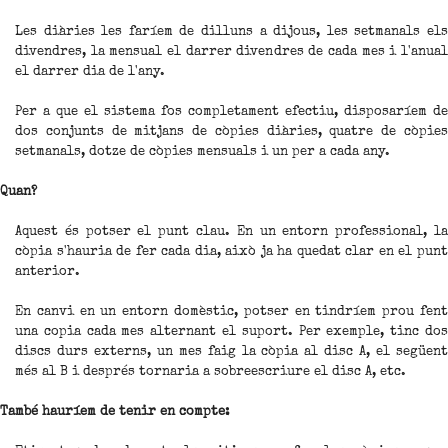
Les diàries les faríem de dilluns a dijous, les setmanals els
divendres, la mensual el darrer divendres de cada mes i l'anual
el darrer dia de l'any.
Per a que el sistema fos completament efectiu, disposaríem de
dos conjunts de mitjans de còpies diàries, quatre de còpies
setmanals, dotze de còpies mensuals i un per a cada any.
Quan?
Aquest és potser el punt clau. En un entorn professional, la
còpia s'hauria de fer cada dia, això ja ha quedat clar en el punt
anterior.
En canvi en un entorn domèstic, potser en tindríem prou fent
una copia cada mes alternant el suport. Per exemple, tinc dos
discs durs externs, un mes faig la còpia al disc A, el següent
més al B i després tornaria a sobreescriure el disc A, etc.
També hauríem de tenir en compte: