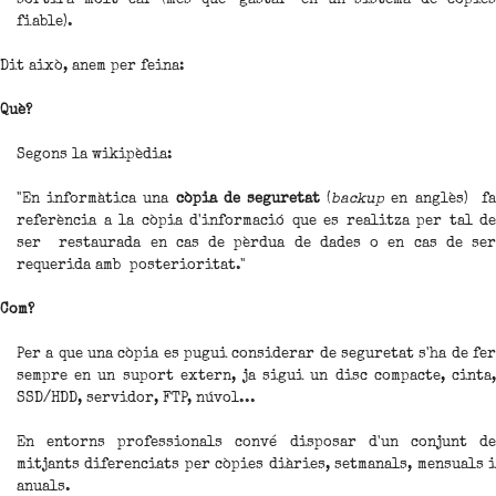
fiable).
Dit això, anem per feina:
Què?
Segons la wikipèdia:
"En informàtica una
còpia de seguretat
(
backup
en anglès) f
referència a la còpia d'informació que es realitza per tal de
ser restaurada en cas de pèrdua de dades o en cas de ser
requerida amb posterioritat."
Com?
Per a que una còpia es pugui considerar de seguretat s'ha de fer
sempre en un suport extern, ja sigui un disc compacte, cinta,
SSD/HDD, servidor, FTP, núvol...
En entorns professionals convé disposar d'un conjunt de
mitjants diferenciats per còpies diàries, setmanals, mensuals i
anuals.