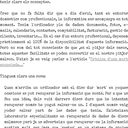
tenir clars els conceptes.
Crec que no fa falta dir que a dia d'avui, tant en entorns
domèstics com professionals, la informàtica ens acompanya en tot
moment. Tenim l'ordinador ple de dades: documents, fotos, e-
mails, calendaris, contactes, comptabilitat, facturació, gestió de
clients, inventaris... En el cas d'un entorn professional, depenem
pràcticament al 100% de la disponibilitat d'aquesta informació.
Però no som del tot conscients de que ,en el pitjor dels casos,
totes aquestes facilitats es poden convertir en el nostre pitjor
malson. D'això ja en vaig parlar a l'article "
Crònica d'una mor
anunciada...
"
Tinguem clara una cosa:
Quan m'arriba un ordinador amb el disc dur 'mort' en poques
ocasions es pot recuperar la informació que conté. Per a que us
feu una idea, dels vuit darrers discs durs que he intentat
recuperar només he pogut salvar-ne un. I d'aquest només vaig
poder salvar part de les dades que tenia. Existeixen
laboratoris especialitzats en recuperació de dades de discs
malmesos però ja us adverteixo que recuperar-ne la informació
sortirà molt car (més que 'gastar' en un sistema de còpies