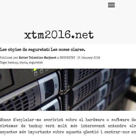
xtm2016.net
Les còpies de seguretat: Les coses clares.
Publicat per
Xavier Tolentino Marjanet
a
SEGURETAT
· 15 January 2018
Tags:
backup
,
còpia
,
seguretat
Abans d'esplaiar-me escrivint sobre el hardware o software de
sistemes de backup serà molt més interessant entendre els
aspectes més importants sobre aquesta qüestió i centrar-nos en