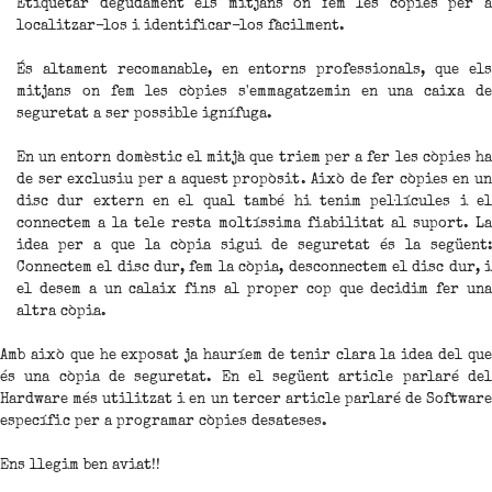
Etiquetar degudament els mitjans on fem les còpies per a
localitzar-los i identificar-los fàcilment.
És altament recomanable, en entorns professionals, que els
mitjans on fem les còpies s'emmagatzemin en una caixa de
seguretat a ser possible ignífuga.
En un entorn domèstic el mitjà que triem per a fer les còpies ha
de ser exclusiu per a aquest propòsit. Això de fer còpies en un
disc dur extern en el qual també hi tenim pel·lícules i el
connectem a la tele resta moltíssima fiabilitat al suport. La
idea per a que la còpia sigui de seguretat és la següent:
Connectem el disc dur, fem la còpia, desconnectem el disc dur, i
el desem a un calaix fins al proper cop que decidim fer una
altra còpia.
Amb això que he exposat ja hauríem de tenir clara la idea del que
és una còpia de seguretat. En el següent article parlaré del
Hardware més utilitzat i en un tercer article parlaré de Software
específic per a programar còpies desateses.
Ens llegim ben aviat!!